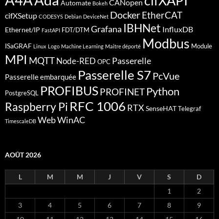
cifXAPI
CANopen
Automate
Bokeh
Docker
EtherCAT
cifXSetup
CODESYS
Debian
DeviceNet
IBHNet
Grafana
InfluxDB
Ethernet/IP
FDT/DTM
FastAPI
Modbus
ISaGRAF
Module
Linux
Logo
Machine Learning
Maitre déporté
MPI
MQTT
Passerelle
Node-RED
OPC
Passerelle S7
PcVue
Passerelle embarquée
PROFIBUS
Python
PROFINET
PostgreSQL
RFC 1006
Raspberry Pi
RTX
SenseHAT
Telegraf
Web
WinAC
TimescaleDB
AOÛT 2026
L
M
M
J
V
S
D
1
2
3
4
5
6
7
8
9