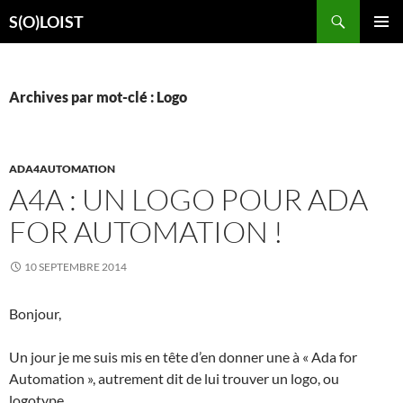
Aller
Recherche
S(O)LOIST
au
MENU
contenu
PRINCI
Archives par mot-clé : Logo
ADA4AUTOMATION
A4A : UN LOGO POUR ADA
FOR AUTOMATION !
10 SEPTEMBRE 2014
Bonjour,
Un jour je me suis mis en tête d’en donner une à « Ada for
Automation », autrement dit de lui trouver un logo, ou
logotype.