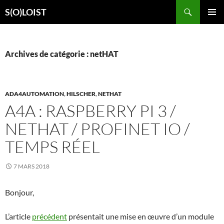
Aller
Recherche
S(O)LOIST
au
MENU
contenu
PRINCI
Archives de catégorie : netHAT
ADA4AUTOMATION
,
HILSCHER
,
NETHAT
A4A : RASPBERRY PI 3 /
NETHAT / PROFINET IO /
TEMPS RÉEL
7 MARS 2018
Bonjour,
L’article
précédent
présentait une mise en œuvre d’un module