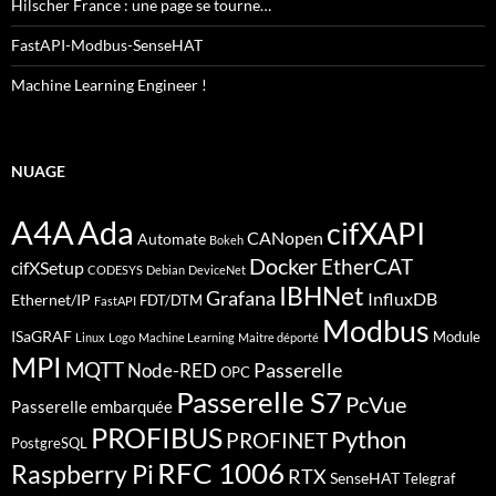
Hilscher France : une page se tourne…
FastAPI-Modbus-SenseHAT
Machine Learning Engineer !
NUAGE
A4A
Ada
cifXAPI
CANopen
Automate
Bokeh
Docker
EtherCAT
cifXSetup
CODESYS
Debian
DeviceNet
IBHNet
Grafana
InfluxDB
Ethernet/IP
FDT/DTM
FastAPI
Modbus
ISaGRAF
Module
Linux
Logo
Machine Learning
Maitre déporté
MPI
MQTT
Passerelle
Node-RED
OPC
Passerelle S7
PcVue
Passerelle embarquée
PROFIBUS
Python
PROFINET
PostgreSQL
RFC 1006
Raspberry Pi
RTX
SenseHAT
Telegraf