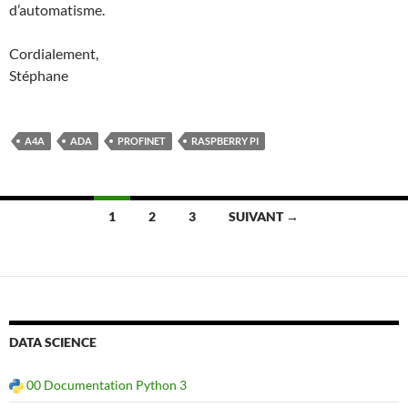
d’automatisme.
Cordialement,
Stéphane
A4A
ADA
PROFINET
RASPBERRY PI
Navigation
1
2
3
SUIVANT →
des
articles
DATA SCIENCE
00 Documentation Python 3