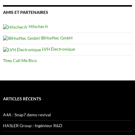
AMIS ET PARTENAIRES
Hilscher.fr
IBHsoftec GmbH
LVH Électronique
They Call Me Rico
ARTICLES RÉCENTS
A4A : Snap7 demo revival
HASLER Group : Ingénieur R&D