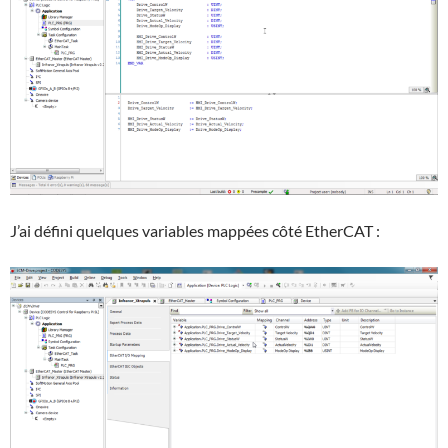
J’ai défini quelques variables mappées côté EtherCAT :