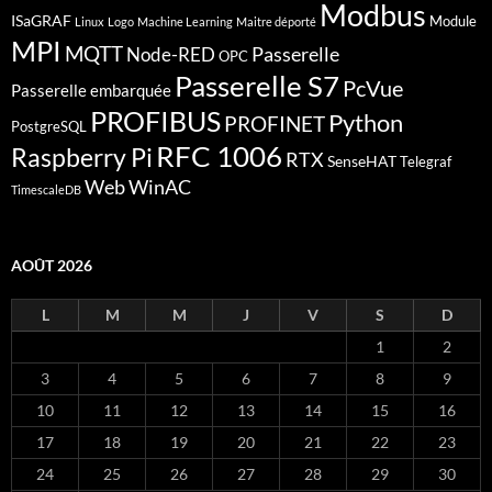
Modbus
ISaGRAF
Module
Linux
Logo
Machine Learning
Maitre déporté
MPI
MQTT
Passerelle
Node-RED
OPC
Passerelle S7
PcVue
Passerelle embarquée
PROFIBUS
Python
PROFINET
PostgreSQL
RFC 1006
Raspberry Pi
RTX
SenseHAT
Telegraf
Web
WinAC
TimescaleDB
AOÛT 2026
L
M
M
J
V
S
D
1
2
3
4
5
6
7
8
9
10
11
12
13
14
15
16
17
18
19
20
21
22
23
24
25
26
27
28
29
30