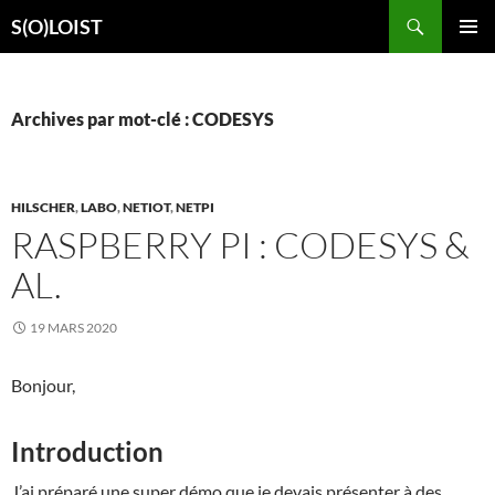
Aller
Recherche
S(O)LOIST
au
MENU
contenu
PRINCI
Archives par mot-clé : CODESYS
HILSCHER
,
LABO
,
NETIOT
,
NETPI
RASPBERRY PI : CODESYS &
AL.
19 MARS 2020
Bonjour,
Introduction
J’ai préparé une super démo que je devais présenter à des