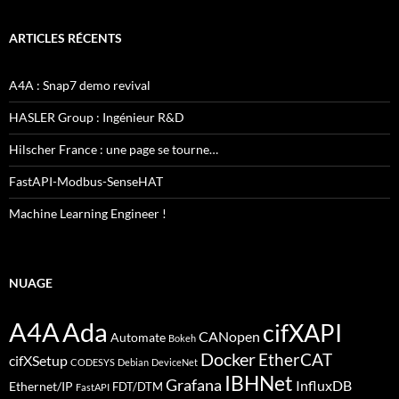
ARTICLES RÉCENTS
A4A : Snap7 demo revival
HASLER Group : Ingénieur R&D
Hilscher France : une page se tourne…
FastAPI-Modbus-SenseHAT
Machine Learning Engineer !
NUAGE
A4A
Ada
cifXAPI
CANopen
Automate
Bokeh
Docker
EtherCAT
cifXSetup
CODESYS
Debian
DeviceNet
IBHNet
Grafana
InfluxDB
Ethernet/IP
FDT/DTM
FastAPI