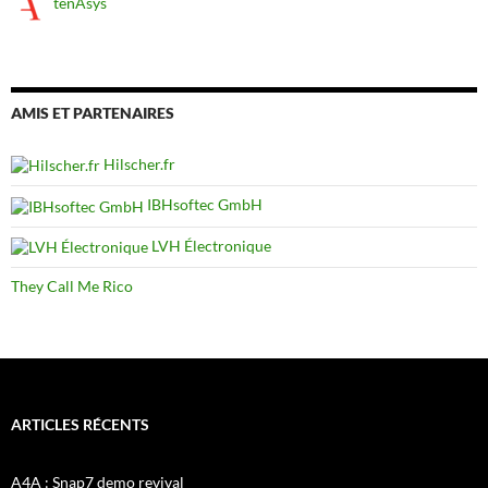
tenAsys
AMIS ET PARTENAIRES
Hilscher.fr
IBHsoftec GmbH
LVH Électronique
They Call Me Rico
ARTICLES RÉCENTS
A4A : Snap7 demo revival