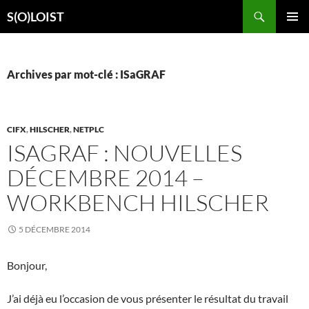
Aller
Recherche
S(O)LOIST
au
MENU
contenu
PRINCI
Archives par mot-clé : ISaGRAF
CIFX
,
HILSCHER
,
NETPLC
ISAGRAF : NOUVELLES
DÉCEMBRE 2014 –
WORKBENCH HILSCHER
5 DÉCEMBRE 2014
Bonjour,
J’ai déjà eu l’occasion de vous présenter le résultat du travail