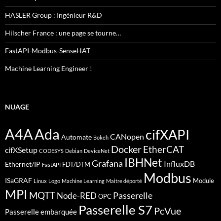
HASLER Group : Ingénieur R&D
Hilscher France : une page se tourne…
FastAPI-Modbus-SenseHAT
Machine Learning Engineer !
NUAGE
A4A
Ada
cifXAPI
CANopen
Automate
Bokeh
Docker
EtherCAT
cifXSetup
CODESYS
Debian
DeviceNet
IBHNet
Grafana
InfluxDB
Ethernet/IP
FDT/DTM
FastAPI
Modbus
ISaGRAF
Module
Linux
Logo
Machine Learning
Maitre déporté
MPI
MQTT
Passerelle
Node-RED
OPC
Passerelle S7
PcVue
Passerelle embarquée