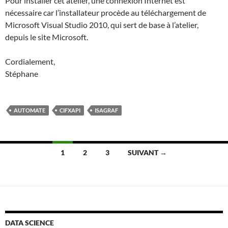
Pour installer cet atelier, une connexion Internet est
nécessaire car l’installateur procède au téléchargement de
Microsoft Visual Studio 2010, qui sert de base à l’atelier,
depuis le site Microsoft.
Cordialement,
Stéphane
AUTOMATE
CIFXAPI
ISAGRAF
Navigation
1
2
3
SUIVANT →
des
articles
DATA SCIENCE