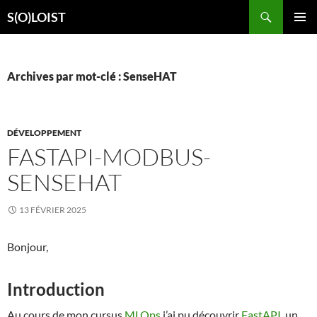
Aller
Recherche
S(O)LOIST
au
MENU
contenu
PRINCI
Archives par mot-clé : SenseHAT
DÉVELOPPEMENT
FASTAPI-MODBUS-
SENSEHAT
13 FÉVRIER 2025
Bonjour,
Introduction
Au cours de mon cursus
MLOps
j’ai pu découvrir
FastAPI
, un