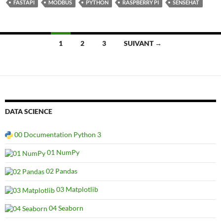
FASTAPI
MODBUS
PYTHON
RASPBERRY PI
SENSEHAT
Navigation
1
2
3
SUIVANT →
des
articles
DATA SCIENCE
00 Documentation Python 3
01 NumPy
02 Pandas
03 Matplotlib
04 Seaborn