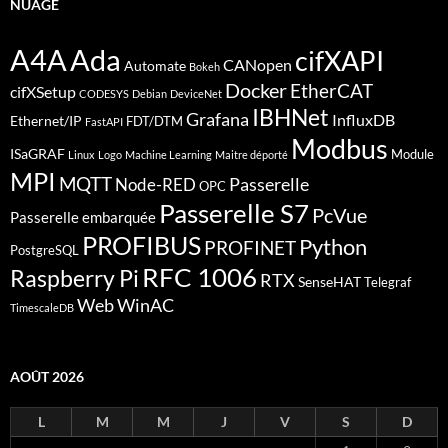
NUAGE
A4A
Ada
cifXAPI
CANopen
Automate
Bokeh
Docker
EtherCAT
cifXSetup
CODESYS
Debian
DeviceNet
IBHNet
Grafana
InfluxDB
Ethernet/IP
FDT/DTM
FastAPI
Modbus
ISaGRAF
Module
Linux
Logo
Machine Learning
Maitre déporté
MPI
MQTT
Passerelle
Node-RED
OPC
Passerelle S7
PcVue
Passerelle embarquée
PROFIBUS
Python
PROFINET
PostgreSQL
RFC 1006
Raspberry Pi
RTX
SenseHAT
Telegraf
Web
WinAC
TimescaleDB
AOÛT 2026
L
M
M
J
V
S
D