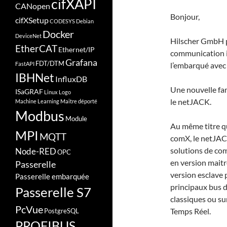
cifXAPI
CANopen
Bonjour,
cifXSetup
CODESYS
Debian
Docker
DeviceNet
Hilscher GmbH p
EtherCAT
Ethernet/IP
communication in
Grafana
FDT/DTM
FastAPI
l’embarqué avec
IBHNet
InfluxDB
Une nouvelle fam
ISaGRAF
Linux
Logo
le netJACK.
Machine Learning
Maitre déporté
Modbus
Module
Au même titre qu
MPI
MQTT
comX, le netJAC
solutions de co
Node-RED
OPC
en version maitr
Passerelle
version esclave 
Passerelle embarquée
principaux bus d
Passerelle S7
classiques ou su
PcVue
Temps Réel.
PostgreSQL
PROFIBUS