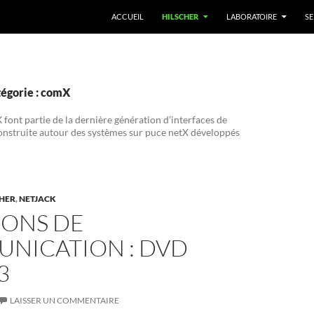
ACCUEIL
HILSCHER
LABORATOIRE
SE
tégorie : comX
font partie de la dernière génération d’interfaces de
struite autour des systèmes sur puce netX développés
CHER
,
NETJACK
IONS DE
NICATION : DVD
3
LAISSER UN COMMENTAIRE