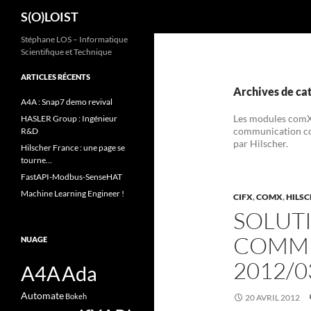
Recherche
S(O)LOIST
Aller
Stéphane LOS – Informatique
Scientifique et Technique
au
contenu
ARTICLES RÉCENTS
Archives de ca
A4A : Snap7 demo revival
Les modules comX 
HASLER Group : Ingénieur
communication con
R&D
par Hilscher.
Hilscher France : une page se
tourne…
FastAPI-Modbus-SenseHAT
Machine Learning Engineer !
CIFX
,
COMX
,
HILS
SOLUT
COMMU
NUAGE
2012/0
A4A
Ada
Automate
Bokeh
20 AVRIL 2012