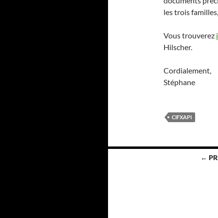
documents précis
les trois famille
Vous trouverez
Hilscher.
Cordialement,
Stéphane
CIFXAPI
Navigation
← PR
des
articles