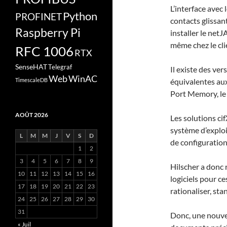
L’interface avec
Python
PROFINET
contacts glissan
Raspberry Pi
installer le net
même chez le clie
RFC 1006
RTX
SenseHAT
Telegraf
Il existe des ve
Web
WinAC
TimescaleDB
équivalentes aux
Port Memory, le
AOÛT 2026
Les solutions ci
système d’exploit
L
M
M
J
V
S
D
de configuration
1
2
3
4
5
6
7
8
9
Hilscher a donc
10
11
12
13
14
15
16
logiciels pour ce
17
18
19
20
21
22
23
rationaliser, stan
24
25
26
27
28
29
30
31
Donc, une nouve
« Juil