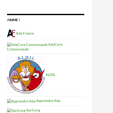
J'AIME !
Ada France
AdaCore
Communauté
ALDIL
Apprendre Ada
April.org