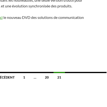
ant les nouveautés, une seule version d’outil pour
s, et une évolution synchronisée des produits.
ici
le nouveau DVD des solutions de communication
ÉCÉDENT
1
…
20
21