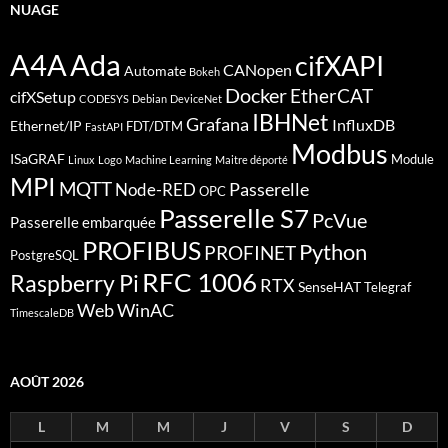
NUAGE
A4A
Ada
cifXAPI
CANopen
Automate
Bokeh
Docker
EtherCAT
cifXSetup
CODESYS
Debian
DeviceNet
IBHNet
Grafana
InfluxDB
Ethernet/IP
FDT/DTM
FastAPI
Modbus
ISaGRAF
Module
Linux
Logo
Machine Learning
Maitre déporté
MPI
MQTT
Passerelle
Node-RED
OPC
Passerelle S7
PcVue
Passerelle embarquée
PROFIBUS
Python
PROFINET
PostgreSQL
RFC 1006
Raspberry Pi
RTX
SenseHAT
Telegraf
Web
WinAC
TimescaleDB
AOÛT 2026
L
M
M
J
V
S
D