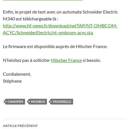
Enfin, le projet de test avec un automate Schneider Electric
M340 est téléchargeable là :
http://www.hf-news.fr/download/netTAP/NT-OMBCOM-
ACYC/SchneiderElectric/nt-ombcom-acyc.sta
Le firmware est disponible auprès de Hilscher France.
N’hésitez pas à solliciter
Hilscher France
si besoin.
Cordialement,
Stéphane
CANOPEN
MODBUS
PASSERELLE
Navigation
ARTICLE PRÉCÉDENT