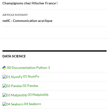
des
Champignons chez Hilscher France !
articles
ARTICLE SUIVANT
netIC : Communication acyclique
DATA SCIENCE
00 Documentation Python 3
01 NumPy
02 Pandas
03 Matplotlib
04 Seaborn