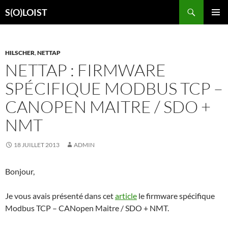
Aller
Recherche
S(O)LOIST
au
MENU
contenu
PRINCI
HILSCHER
,
NETTAP
NETTAP : FIRMWARE
SPÉCIFIQUE MODBUS TCP –
CANOPEN MAITRE / SDO +
NMT
18 JUILLET 2013
ADMIN
Bonjour,
Je vous avais présenté dans cet
article
le firmware spécifique
Modbus TCP – CANopen Maitre / SDO + NMT.